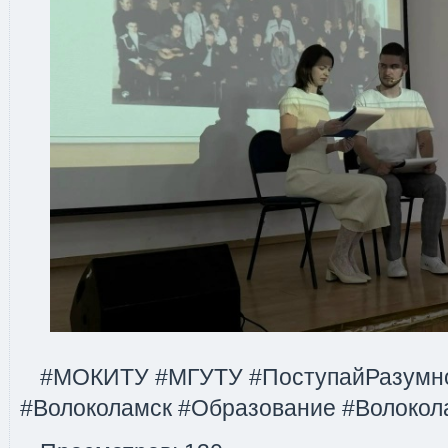
#МОКИТУ #МГУТУ #ПоступайРазумн
#Волоколамск #Образование #Волоко