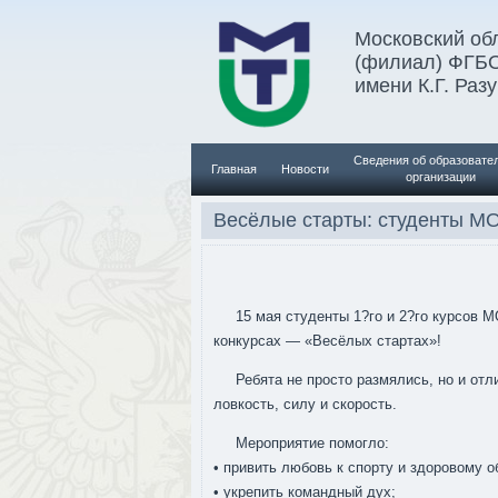
Московский обл
(филиал) ФГБ
имени К.Г. Раз
Сведения об образовате
Главная
Новости
организации
Весёлые старты: студенты МО
15 мая студенты 1?го и 2?го курсов 
конкурсах — «Весёлых стартах»!
Ребята не просто размялись, но и от
ловкость, силу и скорость.
Мероприятие помогло:
• привить любовь к спорту и здоровому о
• укрепить командный дух;