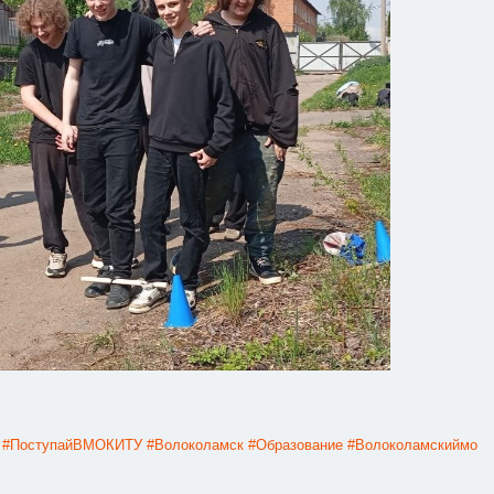
#ПоступайВМОКИТУ
#Волоколамск
#Образование
#Волоколамскиймо