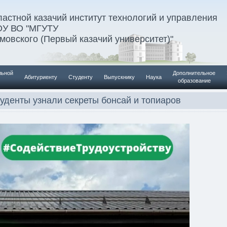
астной казачий институт технологий и управления
ОУ ВО "МГУТУ
умовского (Первый казачий университет)"
льной
Дополнительное
Абитуриенту
Студенту
Выпускнику
Наука
образование
туденты узнали секреты бонсай и топиаров